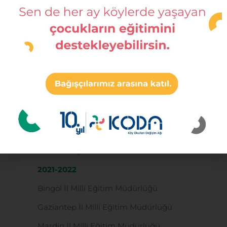
Müdürlüğü
Muş-Varto İlçe Milli Eğitim Müdürlüğü
Şanlıurfa-Birecik İlçe Milli Eğitim
Müdürlüğü
Şanlıurfa-Siverek İlçe Milli Eğitim
Müdürlüğü
Şırnak-İdil İlçe Milli Eğitim Müdürlüğü
Van İl Milli Eğitim Müdürlüğü
* Öğretmen Toplulukları çalışması
devam ediyor.
2021-2022
Bingöl İl Milli Eğitim Müdürlüğü
Gaziantep İl Milli Eğitim Müdürlüğü
Mardin İl Milli Eğitim Müdürlüğü