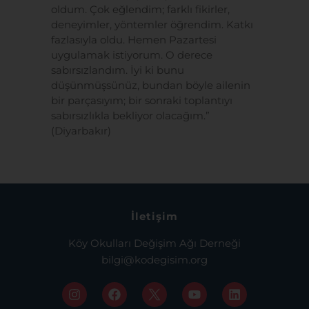
oldum. Çok eğlendim; farklı fikirler,
deneyimler, yöntemler öğrendim. Katkı
fazlasıyla oldu. Hemen Pazartesi
uygulamak istiyorum. O derece
sabırsızlandım. İyi ki bunu
düşünmüşsünüz, bundan böyle ailenin
bir parçasıyım; bir sonraki toplantıyı
sabırsızlıkla bekliyor olacağım.”
(Diyarbakır)
İletişim
Köy Okulları Değişim Ağı Derneği
bilgi@kodegisim.org