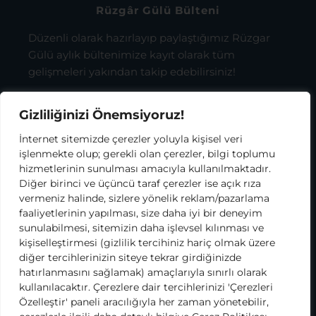
Rüzgâr Gülü Bülteni
Düzenli olarak hazırlayıp paylaştığımız Rüzgar
Gülü aylık bültenimize kayıt olarak tüm
gelişmeleri yakından takip edebilirsiniz!
Gizliliğinizi Önemsiyoruz!
İnternet sitemizde çerezler yoluyla kişisel veri
işlenmekte olup; gerekli olan çerezler, bilgi toplumu
hizmetlerinin sunulması amacıyla kullanılmaktadır.
KODA Rüzgar Gülü Aydınlatma Metni
Diğer birinci ve üçüncü taraf çerezler ise açık rıza
Kapsamı’nda bilgilenmiş olarak, bu
vermeniz halinde, sizlere yönelik reklam/pazarlama
kapsamda tarafıma elektronik ticari ileti
faaliyetlerinin yapılması, size daha iyi bir deneyim
gönderilmesini ve kişisel verilerimin
sunulabilmesi, sitemizin daha işlevsel kılınması ve
KODA’nın süreçte destek aldığı iş ortakları ve
kişiselleştirmesi (gizlilik tercihiniz hariç olmak üzere
tedarikçileriyle paylaşılmasını onaylıyorum.
diğer tercihlerinizin siteye tekrar girdiğinizde
hatırlanmasını sağlamak) amaçlarıyla sınırlı olarak
Bilgilendirme metnini okumak için tıklayınız.
kullanılacaktır. Çerezlere dair tercihlerinizi 'Çerezleri
Özelleştir' paneli aracılığıyla her zaman yönetebilir,