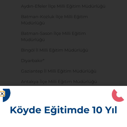
Aydın-Efeler İlçe Milli Eğitim Müdürlüğü
Batman-Kozluk İlçe Milli Eğitim
Müdürlüğü
Batman-Sason İlçe Milli Eğitim
Müdürlüğü
Bingöl İl Milli Eğitim Müdürlüğü
Diyarbakır*
Gaziantep İl Milli Eğitim Müdürlüğü
Antakya İlçe Milli Eğitim Müdürlüğü
Kars*
Kilis İl Milli Eğitim Müdürlüğü
Mardin İl Milli Eğitim Müdürlüğü
Mardin-Derik İlçe Milli Eğitim