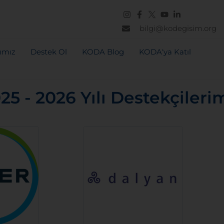
bilgi@kodegisim.org
rımız
Destek Ol
KODA Blog
KODA‘ya Katıl
25 - 2026 Yılı Destekçileri