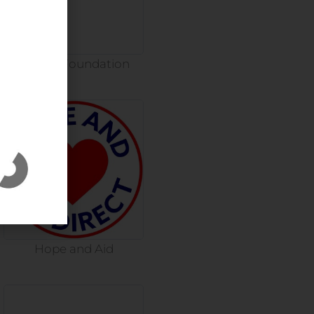
Dalyan Foundation
Hope and Aid