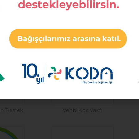
eliştirme
Kahane Foundation
zi
çin Destek
Vehbi Koç Vakfı