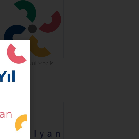
Yöm Okul Meclisi
miz