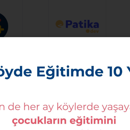
s
Patika Dev Eğitim Hzm
24 - 2025 Yılı Destekçileri