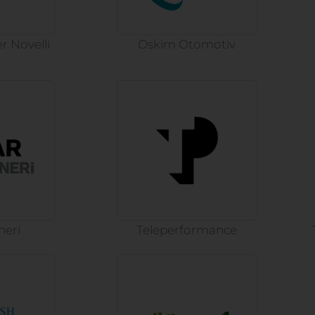
r Novelli
Oskim Otomotiv
neri
Teleperformance