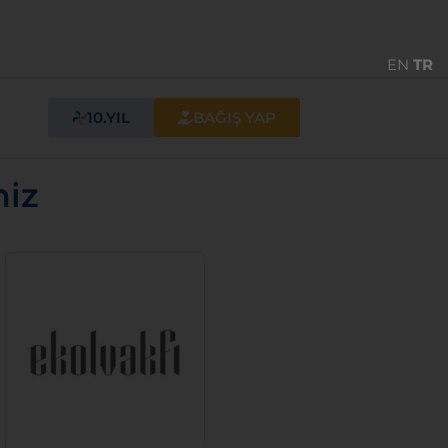
EN
TR
10.YIL
BAĞIŞ YAP
miz