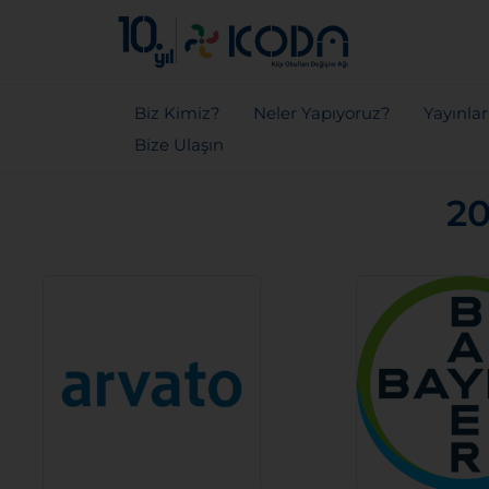
Biz Kimiz?
Neler Yapıyoruz?
Yayınla
Bize Ulaşın
20