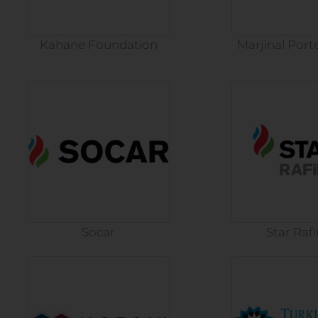
Kahane Foundation
Marjinal Porte
Socar
Star Rafi