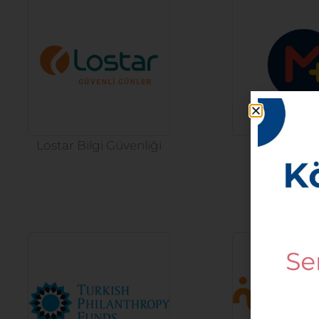
Lostar Bilgi Güvenliği
Mplu
20