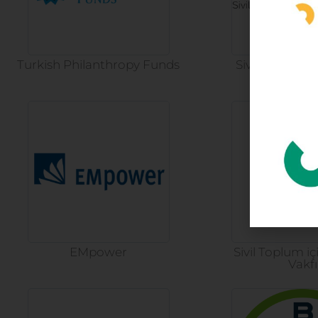
Turkish Philanthropy Funds
Sivil Toplum G
Merke
EMpower
Sivil Toplum i
Vakfı