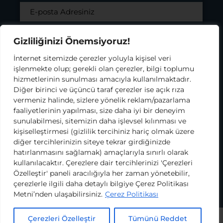
KODA Rüzgar Gülü Aydınlatma Metni
Gizliliğinizi Önemsiyoruz!
Kapsamı’nda bilgilenmiş olarak, bu
kapsamda tarafıma elektronik ticari ileti
İnternet sitemizde çerezler yoluyla kişisel veri
gönderilmesini ve kişisel verilerimin
işlenmekte olup; gerekli olan çerezler, bilgi toplumu
KODA’nın süreçte destek aldığı iş ortakları ve
hizmetlerinin sunulması amacıyla kullanılmaktadır.
tedarikçileriyle paylaşılmasını onaylıyorum.
Diğer birinci ve üçüncü taraf çerezler ise açık rıza
Bilgilendirme metnini okumak için tıklayınız.
vermeniz halinde, sizlere yönelik reklam/pazarlama
faaliyetlerinin yapılması, size daha iyi bir deneyim
sunulabilmesi, sitemizin daha işlevsel kılınması ve
kişiselleştirmesi (gizlilik tercihiniz hariç olmak üzere
diğer tercihlerinizin siteye tekrar girdiğinizde
Kullanım Koşulları ve Gizlilik Politikası
hatırlanmasını sağlamak) amaçlarıyla sınırlı olarak
Çerez Politikası
kullanılacaktır. Çerezlere dair tercihlerinizi 'Çerezleri
KVKK
Özelleştir' paneli aracılığıyla her zaman yönetebilir,
çerezlerle ilgili daha detaylı bilgiye Çerez Politikası
2026 Köy Okulları Değişim Ağı
Metni’nden ulaşabilirsiniz.
Çerez Politikası
Çerezleri Özelleştir
Tümünü Reddet