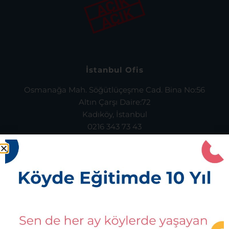
İstanbul Ofis
Osmanağa Mah. Söğütlüçeşme Cad. Bina No:56
Altın Çarşı Daire:72
Kadıköy, İstanbul
0216 343 73 43
Bursa Ofis
İsmetpaşa Mahallesi, Osman Uğur Caddesi,
No:14, Kat:1 Orhaneli, Bursa