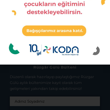
Ashoka Fellow 2019
Mine Ekici
İbrahim Bodur
Sosyal Girişimcilik Ödülü 2017
Mine Ekici
Rüzgâr Gülü Bülteni
Düzenli olarak hazırlayıp paylaştığımız Rüzgar
Gülü aylık bültenimize kayıt olarak tüm
gelişmeleri yakından takip edebilirsiniz!