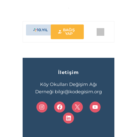
10.YIL
BAĞIŞ
YAP
İletişim
Köy Okulları Değişim Ağı
Derneği bilgi@kodegisim.org