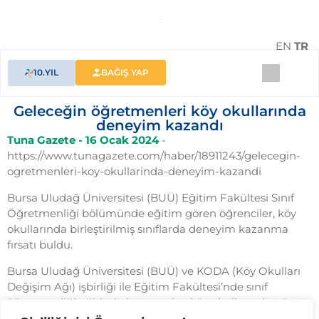
EN
TR
10.YIL
BAĞIŞ YAP
Geleceğin öğretmenleri köy okullarında
deneyim kazandı
Tuna Gazete - 16 Ocak 2024
-
https://www.tunagazete.com/haber/18911243/gelecegin-
ogretmenleri-koy-okullarinda-deneyim-kazandi
Bursa Uludağ Üniversitesi (BUÜ) Eğitim Fakültesi Sınıf
Öğretmenliği bölümünde eğitim gören öğrenciler, köy
okullarında birleştirilmiş sınıflarda deneyim kazanma
fırsatı buldu.
Bursa Uludağ Üniversitesi (BUÜ) ve KODA (Köy Okulları
Değişim Ağı) işbirliği ile Eğitim Fakültesi’nde sınıf
öğretmenliği eğitimi alan gençler, köy okullarında görev
yapmaları halinde çalışma koşullarına hazırlıklı olmaları