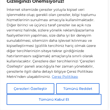
Gizliliğinizi Önemsiyoruz!
amacıyla Orhaneli ilçesindeki okullarda uygulama yaptı.
İnternet sitemizde çerezler yoluyla kişisel veri
BUÜ’lü öğretmen adayları, Alternatif Eğitim Modelleri
işlenmekte olup; gerekli olan çerezler, bilgi toplumu
dersi öğretim üyesi Prof. Dr. Rüyam Küçüksüleymanoğlu
hizmetlerinin sunulması amacıyla kullanılmaktadır.
liderliğinde Orhaneli ilçesinde bulunan ve birleştirilmiş
Diğer birinci ve üçüncü taraf çerezler ise açık rıza
sınıfı (1,2,3ve 4. Sınıf öğrencilerinin bir arada eğitim
vermeniz halinde, sizlere yönelik reklam/pazarlama
faaliyetlerinin yapılması, size daha iyi bir deneyim
gördüğü)olan okullarda çeşitli atölyeler hayata geçirdiler.
sunulabilmesi, sitemizin daha işlevsel kılınması ve
Atölyelerde çocukların sosyal ve duygusal becerilerini
kişiselleştirmesi (gizlilik tercihiniz hariç olmak üzere
arttırmaya yönelik etkinliklere yer verilirken; sınıf
diğer tercihlerinizin siteye tekrar girdiğinizde
öğretmeni adayları veli ziyaretlerine, köy muhtarı, imam
hatırlanmasını sağlamak) amaçlarıyla sınırlı olarak
ve köylerin ileri gelenleri ile görüşmelere de katıldı.
kullanılacaktır. Çerezlere dair tercihlerinizi 'Çerezleri
Projenin gerçekleştirilmesine destek veren Orhaneli
Özelleştir' paneli aracılığıyla her zaman yönetebilir,
çerezlerle ilgili daha detaylı bilgiye Çerez Politikası
Kaymakamı Muhammed Furkan, Orhaneli Belediye
Metni’nden ulaşabilirsiniz.
Çerez Politikası
Başkanı Ali Aykurt, DAĞDER yöneticileri ile atölyelerin
gerçekleştirildiği okul müdürleri ve öğretmenler bu tür
projelerin Orhaneli’deki okullar ve öğrenciler açısından
Çerezleri Özelleştir
Tümünü Reddet
oldukça yararlı olduğunu belirttiler. Birleştirilmiş sınıflarda
öğrenim gören çocuklarda tam katılım sağladıkları bu
Tümünü Kabul Et
projenin devam etmesini istediklerini belirtti.