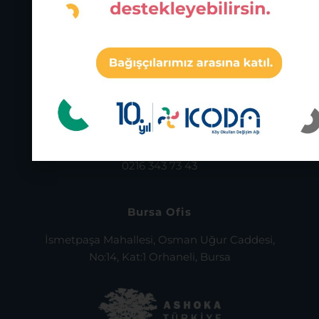
İstanbul Ofis
Osmanağa Mah. Söğütlüçeşme Cad. Bina No:56
Altın Çarşı Daire:72
Kadıköy, İstanbul
0216 343 73 43
Bursa Ofis
İsmetpaşa Mahallesi, Osman Uğur Caddesi,
No:14, Kat:1 Orhaneli, Bursa