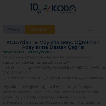
10.YIL
BAĞIŞ YAP
KODA’dan 19 Mayıs’ta Genç Öğretmen
Adaylarına Destek Çağrısı
News Notes - 20 Mayıs 2026
-
https://newsnotes.net/koda-dan-19-mayis-ta-genc-
ogretmen-adaylarina-destek-cagrisi/?
__cf_chl_rt_tk=guXnF1fp23gXeYwqN3pvEsNjfV_V_rzWM
1781479787-1.0.1.1-
QXBmn1c0o29r6wr0HD_3DpaTs0mPM35k74_xM7kMhk4
Köy Okulları Değişim Ağı (KODA) Derneği, 19 Mayıs
Atatürk'ü Anma, Gençlik ve Spor Bayramı kapsamında
yaptığı açıklamada, öğretmen adaylarının daha
üniversite yıllarındayken köyde öğretmenlik süreçlerine