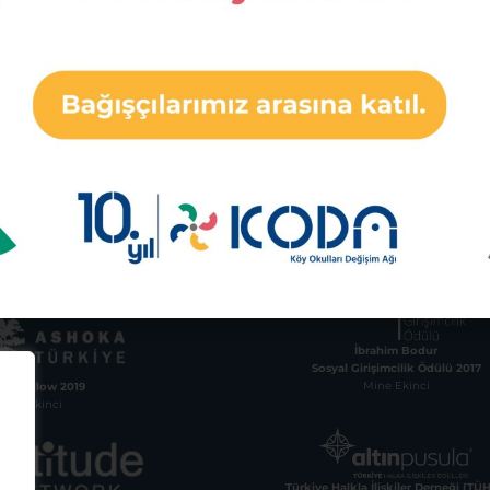
ul Ofis
Bursa Ofis
 Mah. Söğütlüçeşme
İsmetpaşa Mahallesi, O
 No:56 Altın Çarşı
Caddesi, No:14, Kat:1
Orhaneli, Bursa
İstanbul
73 43
İbrahim Bodur
Sosyal Girişimcilik Ödülü 2017
Mine Ekinci
ka Fellow 2019
Mine Ekinci
Türkiye Halkla İlişkiler Derneği (TÜ