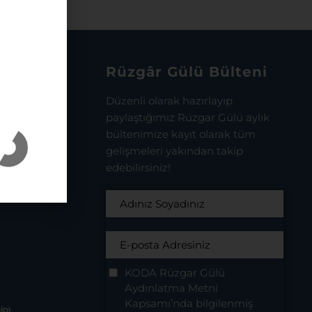
Rüzgâr Gülü Bülteni
sman Uğur
Düzenli olarak hazırlayıp
paylaştığımız Rüzgar Gülü aylık
bültenimize kayıt olarak tüm
gelişmeleri yakından takip
edebilirsiniz!
KODA Rüzgar Gülü
Aydınlatma Metni
Kapsamı’nda bilgilenmiş
HİD)