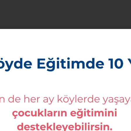
si
un okunması ve görüşülmesi
i
esi
ı ibrası
lmesi
 üyelerin seçilmesi