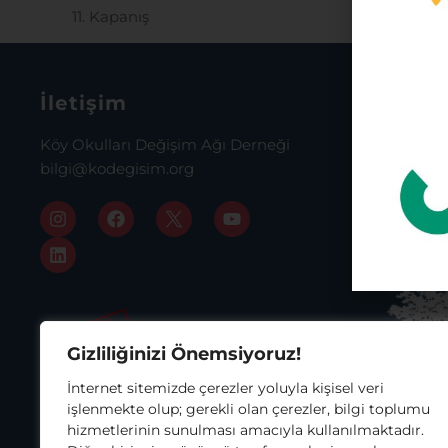
11. Kapanış
İletişim
İstanb
Köy Okulları Değişim Ağı Derneği
Osmanağa
bilgi@kodegisim.org
Cad. Bina
Daire:72
Kadıköy, 
0216 343 
Gizliliğinizi Önemsiyoruz!
Asho
İnternet sitemizde çerezler yoluyla kişisel veri
işlenmekte olup; gerekli olan çerezler, bilgi toplumu
hizmetlerinin sunulması amacıyla kullanılmaktadır.