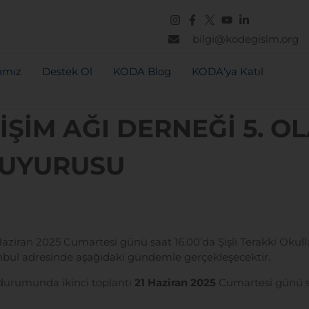
bilgi@kodegisim.org
rımız
Destek Ol
KODA Blog
KODA‘ya Katıl
İŞİM AĞI DERNEĞİ 5. 
DUYURUSU
Haziran 2025 Cumartesi günü saat 16.00’da Şişli Terakki Oku
tanbul adresinde aşağıdaki gündemle gerçekleşecektir.
durumunda ikinci toplantı
21 Haziran 2025
Cumartesi günü sa