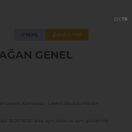
EN
TR
10.YIL
BAĞIŞ YAP
OLAĞAN GENEL
lları Levent Kampüsü – Levent Ebulula Mardin
at 16.00-18.00 arası aynı adres ve aynı gündemle