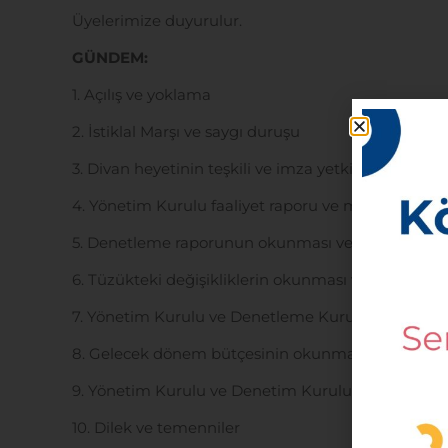
Üyelerimize duyurulur.
GÜNDEM:
1. Açılış ve yoklama
2. İstiklal Marşı ve saygı duruşu
3. Divan heyetinin teşkili ve imza yetkisinin verilme
4. Yönetim Kurulu faaliyet raporu ve mali tablon
5. Denetleme raporunun okunması ve görüşülmes
6. Tüzükteki değişikliklerin okunması ve görüşülm
7. Yönetim Kurulu ve Denetleme Kurulunun ayrı ayr
8. Gelecek dönem bütçesinin okunması ve görüşü
9. Yönetim Kurulu ve Denetim Kurulu asıl ve yedek
10. Dilek ve temenniler