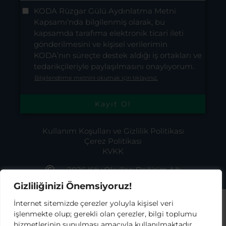
KODA Rüzgar Gülü Aydınlatma Metni
Kapsamı’nda bilgilenmiş olarak, bu
kapsamda tarafıma elektronik ticari ileti
gönderilmesini ve kişisel verilerimin
KODA’nın süreçte destek aldığı iş ortakları ve
tedarikçileriyle paylaşılmasını onaylıyorum.
Bilgilendirme metnini okumak için tıklayınız.
Kullanım Koşulları ve Gizlilik Politikası
Çerez Politikası
KVKK
2026 Köy Okulları Değişim Ağı
Gizliliğinizi Önemsiyoruz!
İnternet sitemizde çerezler yoluyla kişisel veri
işlenmekte olup; gerekli olan çerezler, bilgi toplumu
hizmetlerinin sunulması amacıyla kullanılmaktadır.