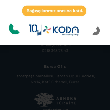
İstanbul Ofis
Osmanağa Mah. Söğütlüçeşme Cad. Bina No:56
Altın Çarşı Daire:72
Kadıköy, İstanbul
0216 343 73 43
Bursa Ofis
İsmetpaşa Mahallesi, Osman Uğur Caddesi,
No:14, Kat:1 Orhaneli, Bursa
Ashoka Fellow 2019