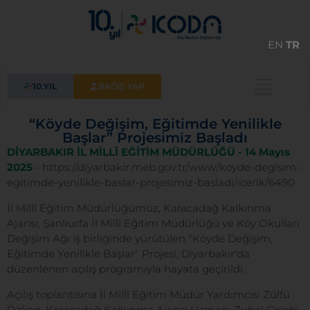
EN
TR
10.YIL
BAĞIŞ YAP
“Köyde Değişim, Eğitimde Yenilikle
Başlar” Projesimiz Başladı
DİYARBAKIR İL MİLLÎ EĞİTİM MÜDÜRLÜĞÜ
- 14 Mayıs
2025
-
https://diyarbakir.meb.gov.tr/www/koyde-degisim-
egitimde-yenilikle-baslar-projesimiz-basladi/icerik/6490
İl Millî Eğitim Müdürlüğümüz, Karacadağ Kalkınma
Ajansı, Şanlıurfa İl Millî Eğitim Müdürlüğü ve Köy Okulları
Değişim Ağı iş birliğinde yürütülen "Köyde Değişim,
Eğitimde Yenilikle Başlar" Projesi, Diyarbakır'da
düzenlenen açılış programıyla hayata geçirildi.
Açılış toplantısına İl Millî Eğitim Müdür Yardımcısı Zülfü
Özkan, Karacadağ Kalkınma Ajansı Uzmanı Zuhal Çelebi