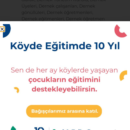
Üyeleri, Dernek çalışanları, Dernek
gönüllüleri, Dernek öğretmenleri,
Dernek eğitmenleri, Dernek öğretmen
adayları, fon sağlayıcılar-iş ortakları,
yetkili kamu kurum ve kuruluşları,
tedarikçilere, sponsorlarımıza ve
KVKK’nın 8. Maddesinde belirtilen kişisel
veri işleme şartları ve yukarıda belirtilen
amaçlarla sınırlı olarak aktarılabilecektir.
f) Kişisel Veri Sahibi Olarak KVKK
Kapsamındaki Haklarınızla İlgili
Bilgilendirme
KVKK’nın ilgili kişinin haklarını
düzenleyen 11. Maddesi kapsamındaki
taleplerinizi, Veri Sorumlusuna Başvuru
Usul ve Esasları Hakkında Tebliğ’e göre
Derneğimizin Murat Reis Mahallesi Gazi
Caddesi No:79 34664 Bağlarbaşı/
Üsküdar/İstanbul adresine yazılı olarak