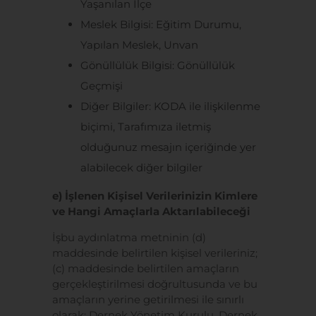
Yaşanılan İlçe
Meslek Bilgisi: Eğitim Durumu,
Yapılan Meslek, Unvan
Gönüllülük Bilgisi: Gönüllülük
Geçmişi
Diğer Bilgiler: KODA ile ilişkilenme
biçimi, Tarafımıza iletmiş
olduğunuz mesajın içeriğinde yer
alabilecek diğer bilgiler
e) İşlenen Kişisel Verilerinizin Kimlere
ve Hangi Amaçlarla Aktarılabileceği
İşbu aydınlatma metninin (d)
maddesinde belirtilen kişisel verileriniz;
(c) maddesinde belirtilen amaçların
gerçekleştirilmesi doğrultusunda ve bu
amaçların yerine getirilmesi ile sınırlı
olarak; Dernek Yönetim Kurulu, Dernek