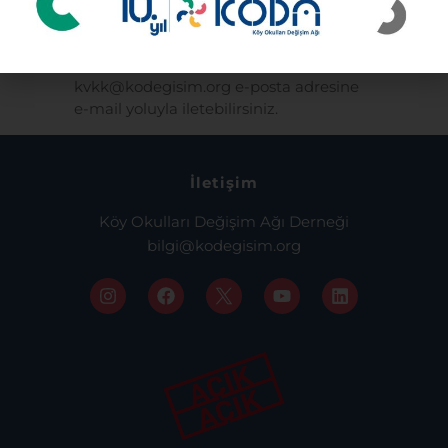
iletebilirsiniz veya Mentor Öğretmenler
Genel Bilgi Formu’nda belirttiğiniz
elektronik posta adresi üzerinden
kvkk@kodegisim.org e-posta adresine
e-mail yoluyla iletebilirsiniz.
İletişim
Köy Okulları Değişim Ağı Derneği
bilgi@kodegisim.org