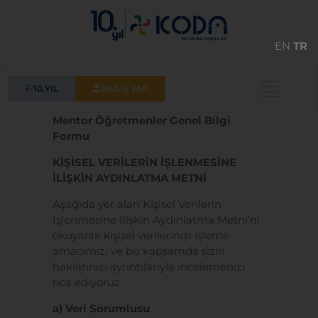
EN
TR
10.YIL
BAĞIŞ YAP
Mentor Öğretmenler Genel Bilgi
Formu
KİŞİSEL VERİLERİN İŞLENMESİNE
İLİŞKİN AYDINLATMA METNİ
Aşağıda yer alan Kişisel Verilerin
İşlenmesine İlişkin Aydınlatma Metni’ni
okuyarak kişisel verilerinizi işleme
amacımızı ve bu kapsamda sizin
haklarınızı ayrıntılarıyla incelemenizi
rica ediyoruz.
a) Veri Sorumlusu