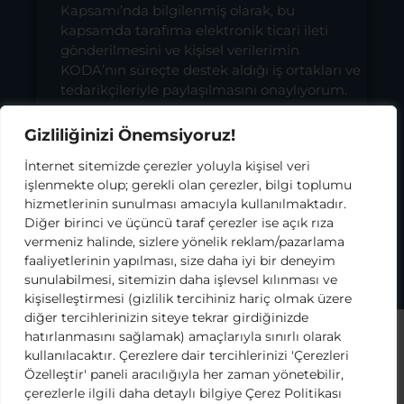
Kapsamı’nda bilgilenmiş olarak, bu
kapsamda tarafıma elektronik ticari ileti
gönderilmesini ve kişisel verilerimin
KODA’nın süreçte destek aldığı iş ortakları ve
tedarikçileriyle paylaşılmasını onaylıyorum.
Bilgilendirme metnini okumak için tıklayınız.
Gizliliğinizi Önemsiyoruz!
İnternet sitemizde çerezler yoluyla kişisel veri
işlenmekte olup; gerekli olan çerezler, bilgi toplumu
hizmetlerinin sunulması amacıyla kullanılmaktadır.
Kullanım Koşulları ve Gizlilik Politikası
Çerez Politikası
Diğer birinci ve üçüncü taraf çerezler ise açık rıza
KVKK
vermeniz halinde, sizlere yönelik reklam/pazarlama
faaliyetlerinin yapılması, size daha iyi bir deneyim
2026 Köy Okulları Değişim Ağı
sunulabilmesi, sitemizin daha işlevsel kılınması ve
kişiselleştirmesi (gizlilik tercihiniz hariç olmak üzere
diğer tercihlerinizin siteye tekrar girdiğinizde
hatırlanmasını sağlamak) amaçlarıyla sınırlı olarak
kullanılacaktır. Çerezlere dair tercihlerinizi 'Çerezleri
Özelleştir' paneli aracılığıyla her zaman yönetebilir,
çerezlerle ilgili daha detaylı bilgiye Çerez Politikası