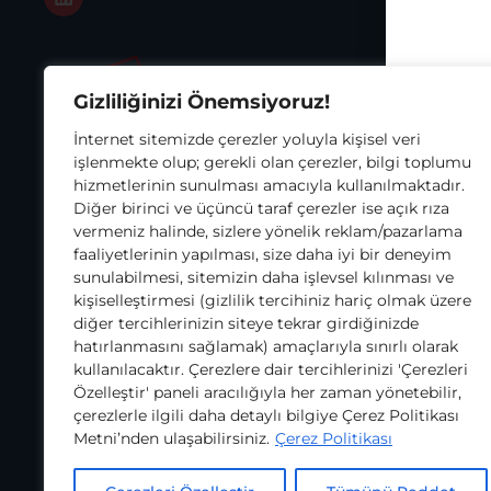
Gizliliğinizi Önemsiyoruz!
Asho
İnternet sitemizde çerezler yoluyla kişisel veri
işlenmekte olup; gerekli olan çerezler, bilgi toplumu
hizmetlerinin sunulması amacıyla kullanılmaktadır.
Diğer birinci ve üçüncü taraf çerezler ise açık rıza
vermeniz halinde, sizlere yönelik reklam/pazarlama
Gratitude
faaliyetlerinin yapılması, size daha iyi bir deneyim
sunulabilmesi, sitemizin daha işlevsel kılınması ve
kişiselleştirmesi (gizlilik tercihiniz hariç olmak üzere
diğer tercihlerinizin siteye tekrar girdiğinizde
hatırlanmasını sağlamak) amaçlarıyla sınırlı olarak
kullanılacaktır. Çerezlere dair tercihlerinizi 'Çerezleri
Özelleştir' paneli aracılığıyla her zaman yönetebilir,
çerezlerle ilgili daha detaylı bilgiye Çerez Politikası
Metni’nden ulaşabilirsiniz.
Çerez Politikası