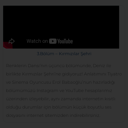
3.Bölüm – Kırmızılar Şehri
Renklerin Dansı’nın üçüncü bölümünde, Deniz ile
birlikte Kırmızılar Şehri’ne gidiyoruz! Anlatımını Tiyatro
ve Sinema Oyuncusu Erol Babaoğlu’nun hazırladığı
bölümümüzü Instagram ve YouTube hesaplarımız
üzerinden izleyebilir, aynı zamanda internetin kısıtlı
olduğu durumlar için bölümün küçük boyutlu ses
dosyasını internet sitemizden indirebilirsiniz.