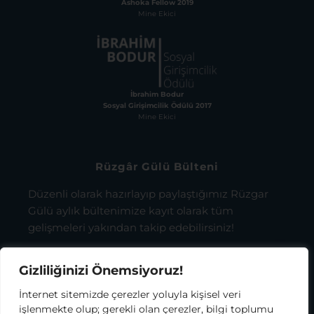
Ashoka Fellow 2019
Mine Ekici
İbrahim Bodur
Sosyal Girişimcilik Ödülü 2017
Mine Ekici
Rüzgâr Gülü Bülteni
Düzenli olarak hazırlayıp paylaştığımız Rüzgar
Gülü aylık bültenimize kayıt olarak tüm
gelişmeleri yakından takip edebilirsiniz!
Gizliliğinizi Önemsiyoruz!
İnternet sitemizde çerezler yoluyla kişisel veri
işlenmekte olup; gerekli olan çerezler, bilgi toplumu