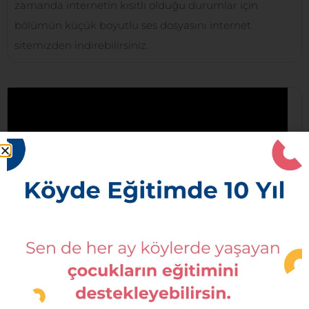
zamanda internetin kısıtlı olduğu durumlar için
bölümün küçük boyutlu ses dosyasını internet
sitemizden indirebilirsiniz.
6.Bölüm – Kırlangıç Zizi
Renklerin Dansı’nın altıncı bölümünde, Deniz ve
arkadaşları Kırlangıç Zizi’nin ve saat kulesinin
hikayesini dinliyorlar. Anlatımını Orff-Schulwerk
Elementer Müzik ve Hareket Eğitmeni Ezgi Tatar’ın