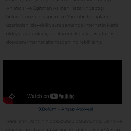
Anlatıcısı ve Eğitmen Aslıhan Hazar’ın yaptığı
bölümümüzü Instagram ve YouTube hesaplarımız
üzerinden izleyebilir, aynı zamanda internetin kısıtlı
olduğu durumlar için bölümün küçük boyutlu ses
dosyasını internet sitemizden indirebilirsiniz.
9.Bölüm – Ahşap Atölyesi
Renklerin Dansı’nın dokuzuncu bölümünde, Deniz ve
arkadaşları ahşap atölyesine misafir oluyorlar! Ahşap