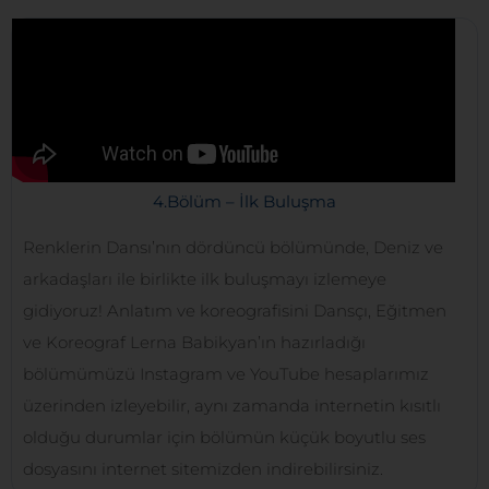
4.Bölüm – İlk Buluşma
Renklerin Dansı’nın dördüncü bölümünde, Deniz ve
arkadaşları ile birlikte ilk buluşmayı izlemeye
gidiyoruz! Anlatım ve koreografisini Dansçı, Eğitmen
ve Koreograf Lerna Babikyan’ın hazırladığı
bölümümüzü Instagram ve YouTube hesaplarımız
üzerinden izleyebilir, aynı zamanda internetin kısıtlı
olduğu durumlar için bölümün küçük boyutlu ses
dosyasını internet sitemizden indirebilirsiniz.