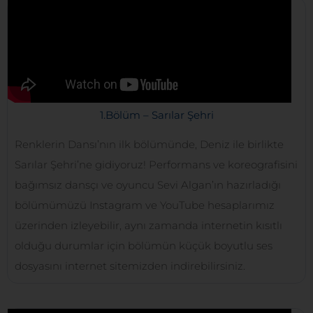
1.Bölüm – Sarılar Şehri
Renklerin Dansı’nın ilk bölümünde, Deniz ile birlikte
Sarılar Şehri’ne gidiyoruz! Performans ve koreografisini
bağımsız dansçı ve oyuncu Sevi Algan’ın hazırladığı
bölümümüzü Instagram ve YouTube hesaplarımız
üzerinden izleyebilir, aynı zamanda internetin kısıtlı
olduğu durumlar için bölümün küçük boyutlu ses
dosyasını internet sitemizden indirebilirsiniz.