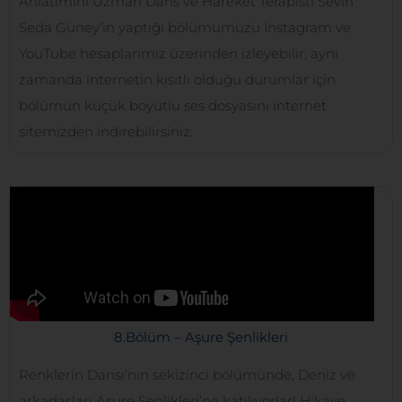
Anlatımını Uzman Dans ve Hareket Terapisti Sevin
Seda Güney’in yaptığı bölümümüzü Instagram ve
YouTube hesaplarımız üzerinden izleyebilir, aynı
zamanda internetin kısıtlı olduğu durumlar için
bölümün küçük boyutlu ses dosyasını internet
sitemizden indirebilirsiniz.
8.Bölüm – Aşure Şenlikleri
Renklerin Dansı’nın sekizinci bölümünde, Deniz ve
arkadaşları Aşure Şenlikleri’ne katılıyorlar!​ Hikaye