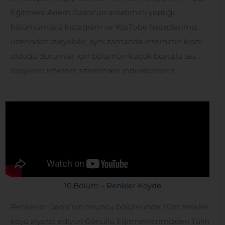
Eğitmeni Adem Özsöz’ün anlatımını yaptığı
bölümümüzü Instagram ve YouTube hesaplarımız
üzerinden izleyebilir, aynı zamanda internetin kısıtlı
olduğu durumlar için bölümün küçük boyutlu ses
dosyasını internet sitemizden indirebilirsiniz.
10.Bölüm – Renkler Köyde
Renklerin Dansı’nın onuncu bölümünde, tüm renkler
köyü ziyaret ediyor! Gönüllü Eğitmenlerimizden Tülin