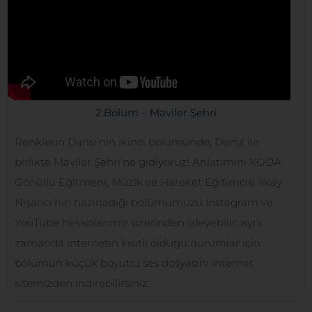
2.Bölüm – Maviler Şehri
Renklerin Dansı’nın ikinci bölümünde, Deniz ile
birlikte Maviler Şehri’ne gidiyoruz! Anlatımını KODA
Gönüllü Eğitmeni, Müzik ve Hareket Eğitimcisi İlkay
Nişancı’nın hazırladığı bölümümüzü Instagram ve
YouTube hesaplarımız üzerinden izleyebilir, aynı
zamanda internetin kısıtlı olduğu durumlar için
bölümün küçük boyutlu ses dosyasını internet
sitemizden indirebilirsiniz.