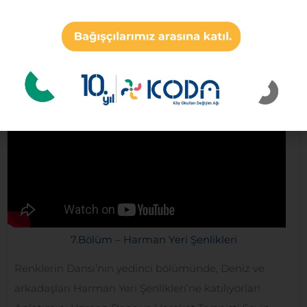
yaptığı bölümümüzü Instagram ve YouTube
hesaplarımız üzerinden izleyebilir, aynı zamanda
internetin kısıtlı olduğu durumlar için bölümün küçük
boyutlu ses dosyasını internet sitemizden
indirebilirsiniz.
7.Bölüm – Harman Yeri Şenlikleri
Renklerin Dansı’nın yedinci bölümünde, Deniz ve
arkadaşları Harman Yeri Şenlikleri’ne katılıyorlar!