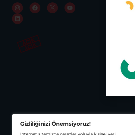
Kadıköy, 
0216 343 
Asho
Gratitude
Gizliliğinizi Önemsiyoruz!
İnternet sitemizde çerezler yoluyla kişisel veri