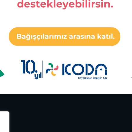
İstanbul
73 43
İbrahim Bodur
Sosyal Girişimcilik Ödülü 2017
Mine Ekinci
ka Fellow 2019
Mine Ekinci
Türkiye Halkla İlişkiler Derneği (TÜ
20. Altın Pusula
Kurumsal Sorumluluk Eğitim Ödü
 Network Fellow 2026
Mine Ekinci