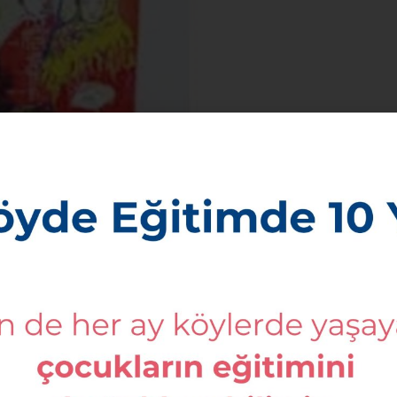
ul Ofis
Bursa Ofis
 Mah. Söğütlüçeşme
İsmetpaşa Mahallesi, O
 No:56 Altın Çarşı
Caddesi, No:14, Kat:1
Orhaneli, Bursa