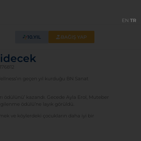
EN
TR
10.YIL
BAĞIŞ YAP
gidecek
3176812
ellness’ın geçen yıl kurduğu BN Sanat
ı ödülünü’ kazandı. Gecede Ayla Erol, Muteber
rgilenme ödülü’ne layık görüldü.
rmek ve köylerdeki çocukların daha iyi bir