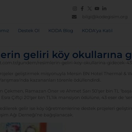
bilgi@kodegisim.org
rımız
Destek Ol
KODA Blog
KODA‘ya Katıl
erin geliri köy okullarına 
t.com.tr/gundem/resimlerin-geliri-koy-okullarina-gidecek-4
ojeler geliştirmek misyonuyla Mersin BN Hotel Thermal & W
Yarışması’nda kazananları törenle ödüllendirdi.
gün Çekmen, Ramazan Öner ve Ahmet Sarı 50’şer bin TL ‘başar
sra Çiftçi 20’şer bin TL’lik mansiyon ödülüne, 43 eser de ‘se
edilerek gelir ise köy öğretmenlerine destek projeleri gelişti
şim Ağı Derneği’ne bağışlanacak.