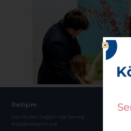
İletişim
İstanb
Köy Okulları Değişim Ağı Derneği
Osmanağa
bilgi@kodegisim.org
Cad. Bina
Daire:72