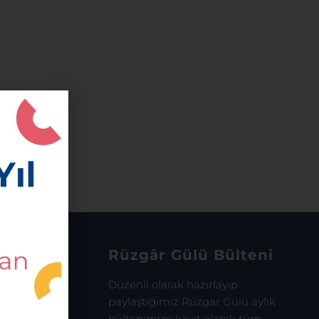
Rüzgâr Gülü Bülteni
sman Uğur
Düzenli olarak hazırlayıp
paylaştığımız Rüzgar Gülü aylık
bültenimize kayıt olarak tüm