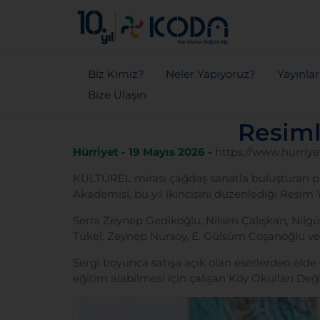
Biz Kimiz?
Neler Yapıyoruz?
Yayınla
Bize Ulaşın
Resiml
Hürriyet - 19 Mayıs 2026 -
https://www.hurriye
KÜLTÜREL mirası çağdaş sanatla buluşturan pr
Akademisi, bu yıl ikincisini düzenlediği Resim 
Serra Zeynep Gedikoğlu, Nilsen Çalışkan, Nil
Tükel, Zeynep Nursoy, E. Gülsüm Coşanoğlu ve E
Sergi boyunca satışa açık olan eserlerden elde 
eğitim alabilmesi için çalışan
Köy Okulları
Deği