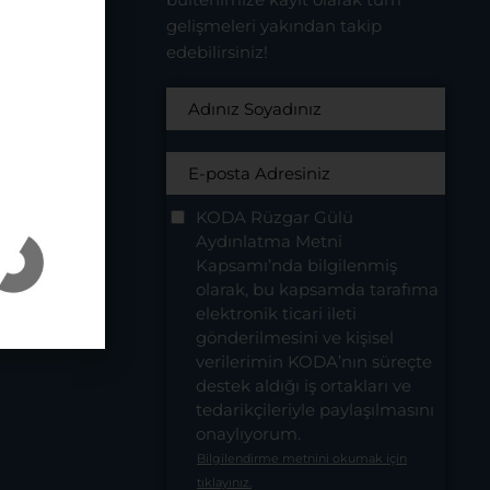
gelişmeleri yakından takip
edebilirsiniz!
KODA Rüzgar Gülü
Aydınlatma Metni
Kapsamı’nda bilgilenmiş
HİD)
olarak, bu kapsamda tarafıma
elektronik ticari ileti
lü
gönderilmesini ve kişisel
verilerimin KODA’nın süreçte
destek aldığı iş ortakları ve
tedarikçileriyle paylaşılmasını
onaylıyorum.
Bilgilendirme metnini okumak için
tıklayınız.