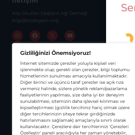
İletişim
İstanb
Köy Okulları Değişim Ağı Derneği
Osmanağa
bilgi@kodegisim.org
Cad. Bina
Daire:72
Kadıköy, 
0216 343 
Gizliliğinizi Önemsiyoruz!
İnternet sitemizde çerezler yoluyla kişisel veri
işlenmekte olup; gerekli olan çerezler, bilgi toplumu
hizmetlerinin sunulması amacıyla kullanılmaktadır.
Asho
Diğer birinci ve üçüncü taraf çerezler ise açık rıza
vermeniz halinde, sizlere yönelik reklam/pazarlama
faaliyetlerinin yapılması, size daha iyi bir deneyim
sunulabilmesi, sitemizin daha işlevsel kılınması ve
kişiselleştirmesi (gizlilik tercihiniz hariç olmak üzere
diğer tercihlerinizin siteye tekrar girdiğinizde
Gratitude
hatırlanmasını sağlamak) amaçlarıyla sınırlı olarak
kullanılacaktır. Çerezlere dair tercihlerinizi 'Çerezleri
Özelleştir' paneli aracılığıyla her zaman yönetebilir,