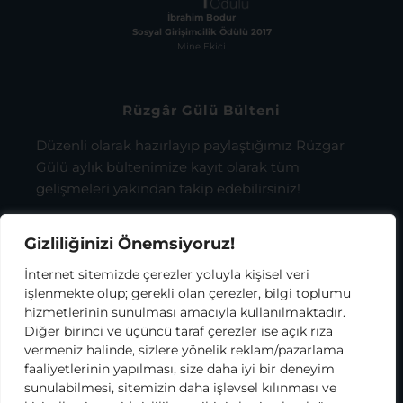
İbrahim Bodur
Sosyal Girişimcilik Ödülü 2017
Mine Ekici
Rüzgâr Gülü Bülteni
Düzenli olarak hazırlayıp paylaştığımız Rüzgar
Gülü aylık bültenimize kayıt olarak tüm
gelişmeleri yakından takip edebilirsiniz!
Gizliliğinizi Önemsiyoruz!
İnternet sitemizde çerezler yoluyla kişisel veri
işlenmekte olup; gerekli olan çerezler, bilgi toplumu
hizmetlerinin sunulması amacıyla kullanılmaktadır.
KODA Rüzgar Gülü Aydınlatma Metni
Diğer birinci ve üçüncü taraf çerezler ise açık rıza
Kapsamı’nda bilgilenmiş olarak, bu
vermeniz halinde, sizlere yönelik reklam/pazarlama
kapsamda tarafıma elektronik ticari ileti
faaliyetlerinin yapılması, size daha iyi bir deneyim
gönderilmesini ve kişisel verilerimin
sunulabilmesi, sitemizin daha işlevsel kılınması ve