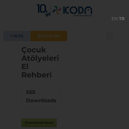
EN
TR
10.YIL
BAĞIŞ YAP
Çocuk
Atölyeleri
El
Rehberi
565
Downloads
Download Now!