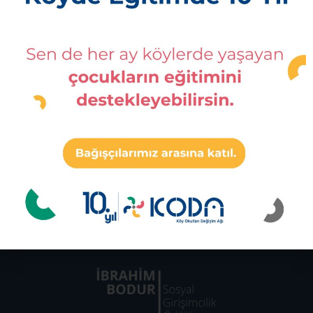
Osmanağa Mah. Söğütlüçeşme Cad. Bina No:56
Altın Çarşı Daire:72
Kadıköy, İstanbul
0216 343 73 43
Bursa Ofis
İsmetpaşa Mahallesi, Osman Uğur Caddesi,
No:14, Kat:1 Orhaneli, Bursa
Ashoka Fellow 2019
Mine Ekici