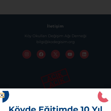
İletişim
Köy Okulları Değişim Ağı Derneği
bilgi@kodegisim.org
İstanbul Ofis