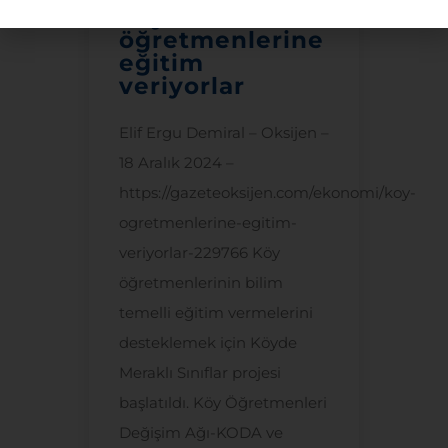
Köy
öğretmenlerine
eğitim
veriyorlar
Elif Ergu Demiral – Oksijen –
18 Aralık 2024 –
https://gazeteoksijen.com/ekonomi/koy-
ogretmenlerine-egitim-
veriyorlar-229766 Köy
öğretmenlerinin bilim
temelli eğitim vermelerini
desteklemek için Köyde
Meraklı Sınıflar projesi
başlatıldı. Köy Öğretmenleri
Değişim Ağı-KODA ve