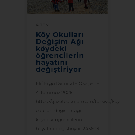
4 TEM
Köy Okulları
Değişim Ağı
köydeki
öğrencilerin
hayatını
değiştiriyor
Elif Ergu Demiral – Oksijen –
4 Temmuz 2025 –
https://gazeteoksijen.com/turkiye/koy-
okullari-degisim-agi-
koydeki-ogrencilerin-
hayatini-degistiriyor-245603