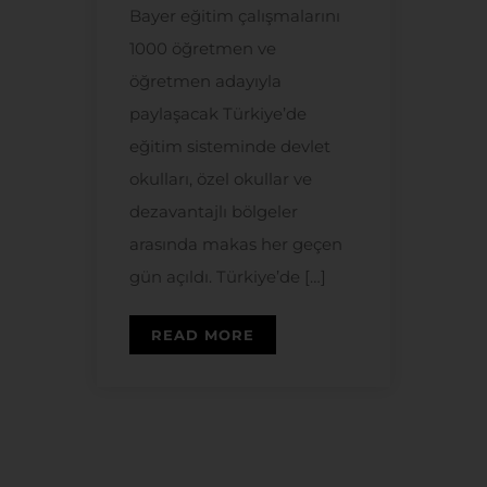
Bayer eğitim çalışmalarını
1000 öğretmen ve
öğretmen adayıyla
paylaşacak Türkiye’de
eğitim sisteminde devlet
okulları, özel okullar ve
dezavantajlı bölgeler
arasında makas her geçen
gün açıldı. Türkiye’de […]
READ MORE