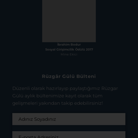
İbrahim Bodur
Sosyal Girişimcilik Ödülü 2017
Mine Ekici
Rüzgâr Gülü Bülteni
Düzenli olarak hazırlayıp paylaştığımız Rüzgar
Gülü aylık bültenimize kayıt olarak tüm
gelişmeleri yakından takip edebilirsiniz!
KODA Rüzgar Gülü Aydınlatma Metni
Kapsamı’nda bilgilenmiş olarak, bu
kapsamda tarafıma elektronik ticari ileti