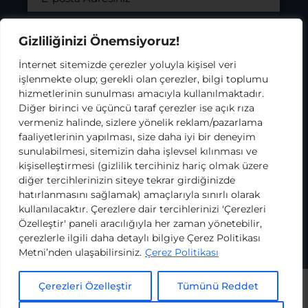
gönderilmesini ve kişisel verilerimin
KODA’nın süreçte destek aldığı iş ortakları ve
tedarikçileriyle paylaşılmasını onaylıyorum.
Gizliliğinizi Önemsiyoruz!
Bilgilendirme metnini okumak için tıklayınız.
İnternet sitemizde çerezler yoluyla kişisel veri
işlenmekte olup; gerekli olan çerezler, bilgi toplumu
hizmetlerinin sunulması amacıyla kullanılmaktadır.
Diğer birinci ve üçüncü taraf çerezler ise açık rıza
vermeniz halinde, sizlere yönelik reklam/pazarlama
Kullanım Koşulları ve Gizlilik Politikası
faaliyetlerinin yapılması, size daha iyi bir deneyim
Çerez Politikası
KVKK
sunulabilmesi, sitemizin daha işlevsel kılınması ve
kişiselleştirmesi (gizlilik tercihiniz hariç olmak üzere
2026 Köy Okulları Değişim Ağı
diğer tercihlerinizin siteye tekrar girdiğinizde
hatırlanmasını sağlamak) amaçlarıyla sınırlı olarak
kullanılacaktır. Çerezlere dair tercihlerinizi 'Çerezleri
Özelleştir' paneli aracılığıyla her zaman yönetebilir,
çerezlerle ilgili daha detaylı bilgiye Çerez Politikası
Metni’nden ulaşabilirsiniz.
Çerez Politikası
Çerezleri Özelleştir
Tümünü Reddet