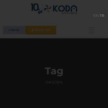
EN
TR
10.YIL
BAĞIŞ YAP
Tag
OKSIJEN