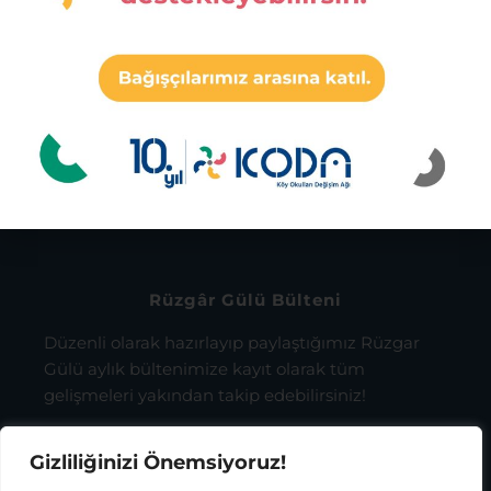
Ashoka Fellow 2019
Mine Ekici
İbrahim Bodur
Sosyal Girişimcilik Ödülü 2017
Mine Ekici
Rüzgâr Gülü Bülteni
Düzenli olarak hazırlayıp paylaştığımız Rüzgar
Gülü aylık bültenimize kayıt olarak tüm
gelişmeleri yakından takip edebilirsiniz!
Gizliliğinizi Önemsiyoruz!