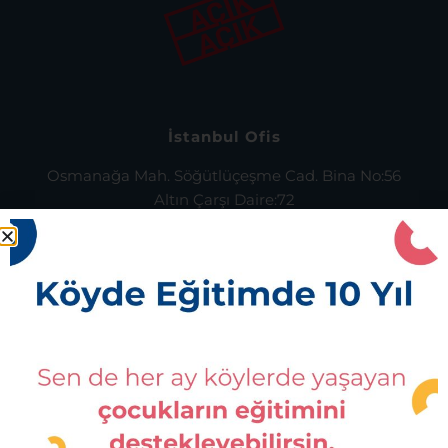
İstanbul Ofis
Osmanağa Mah. Söğütlüçeşme Cad. Bina No:56
Altın Çarşı Daire:72
Kadıköy, İstanbul
0216 343 73 43
Bursa Ofis
İsmetpaşa Mahallesi, Osman Uğur Caddesi,
No:14, Kat:1 Orhaneli, Bursa