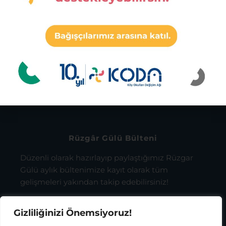
Ashoka Fellow 2019
Mine Ekici
İbrahim Bodur
Sosyal Girişimcilik Ödülü 2017
Mine Ekici
Rüzgâr Gülü Bülteni
Düzenli olarak hazırlayıp paylaştığımız Rüzgar
Gülü aylık bültenimize kayıt olarak tüm
gelişmeleri yakından takip edebilirsiniz!
Gizliliğinizi Önemsiyoruz!