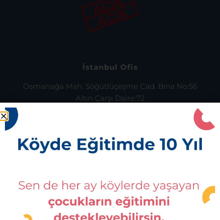
İstanbul Ofis
Osmanağa Mah. Söğütlüçeşme Cad. Bina No:56
Altın Çarşı Daire:72
Kadıköy, İstanbul
0216 343 73 43
Bursa Ofis
İsmetpaşa Mahallesi, Osman Uğur Caddesi,
No:14, Kat:1 Orhaneli, Bursa