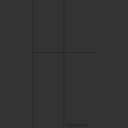
olması
”
hukuki
sebebine
dayanılarak
işlenmektedir
KODA
Öğretmen
Başvuru
Formu
üzerinden
otomatik
olarak
toplanan
Öğretmen
kişisel