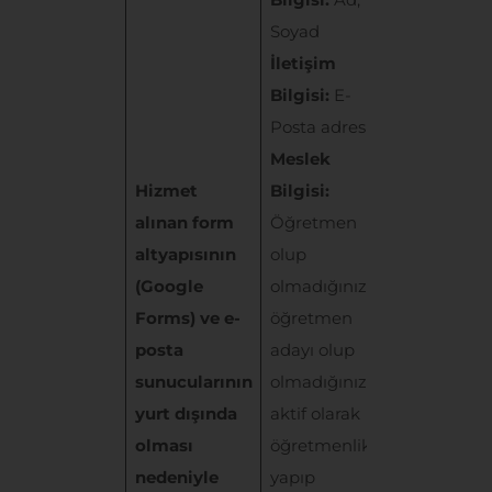
Soyad
Başvuru
İletişim
Formu’nun
Bilgisi:
E-
aldığı, hi
Posta adresi
alınan for
Meslek
altyapısını
Hizmet
Bilgisi:
(Google F
alınan form
Öğretmen
ve e-posta
altyapısının
olup
sunucuları
(Google
olmadığınız,
yurt dışın
Forms) ve e-
öğretmen
bulunması
posta
adayı olup
sebebiyle
sunucularının
olmadığınız,
e
ğitmen s
yurt dışında
aktif olarak
ve yerleştir
olması
öğretmenlik
eğitmen
nedeniyle
yapıp
adaylarının