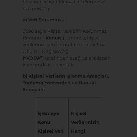
haklarınızı ayrıntılarıyla incelemenizi
rica ediyoruz.
a) Veri Sorumlusu
6698 sayılı Kişisel Verilerin Korunması
Kanunu (“
Kanun
”) uyarınca, kişisel
verileriniz; veri sorumlusu olarak Köy
Okulları Değişim Ağı
(“KODA”)
tarafından aşağıda açıklanan
kapsamda işlenecektir.
b)
Kişisel Verilerin İşlenme Amaçları,
Toplama Yöntemleri ve Hukuki
Sebepleri
Kişisel
İşlemeye
Kişisel
Verilerinizin
Konu
Verilerinizin
Hangi
Kişisel Veri
Hangi
Yöntemle