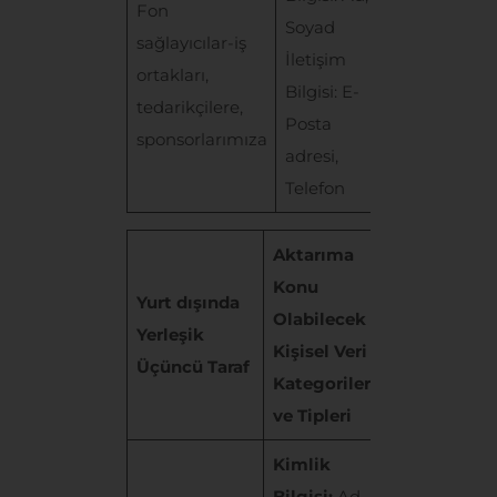
Fon
Soyad
sorumlulu
sağlayıcılar-iş
İletişim
ve sivil
ortakları,
Bilgisi: E-
toplum
tedarikçilere,
Posta
aktiviteleri
sponsorlarımıza
adresi,
yürütülmes
Telefon
Aktarıma
Konu
Yurt dışında
Olabilecek
Yerleşik
Aktarım A
Kişisel Veri
Üçüncü Taraf
Kategorileri
ve Tipleri
Kimlik
Bilgisi:
Ad,
Öğretmen