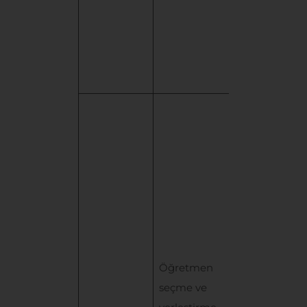
sebebine
dayanılarak
işlenmektedir
KODA
Öğretmen
Başvuru
Formu
üzerinden
otomatik
olarak
toplanan
Öğretmen
kişisel
seçme ve
verileriniz