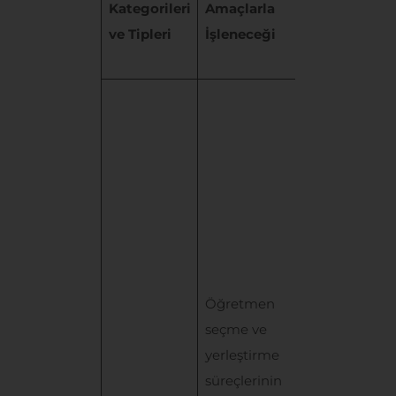
Kategorileri
Amaçlarla
Toplandığı v
ve Tipleri
İşleneceği
Hukuki
Sebebi
KODA
Öğretmen
Başvuru
Formu
üzerinden
otomatik
olarak
toplanan
Öğretmen
kişisel
seçme ve
verileriniz
yerleştirme
KVKK’nın 5.
süreçlerinin
maddesinde