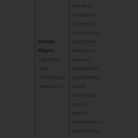
seçme ve
verileriniz
yerleştirme
KVKK’nın 5.
süreçlerinin
maddesinde
yürütülmesi,
belirtilen “
Bir
Meslek
Öğretmen
sözleşmenin
Bilgisi:
adaylarının
kurulması
Öğretmen
başvuru
veya ifasıyla
olup
süreçlerinin
doğrudan
olmadığınız,
yürütülmesi,
doğruya ilgil
mesleğiniz
sosyal
olması
sorumluluk
kaydıyla,
ve sivil
sözleşmenin
toplum
taraflarına ai
aktivitelerinin
kişisel
yürütülmesi
verilerin