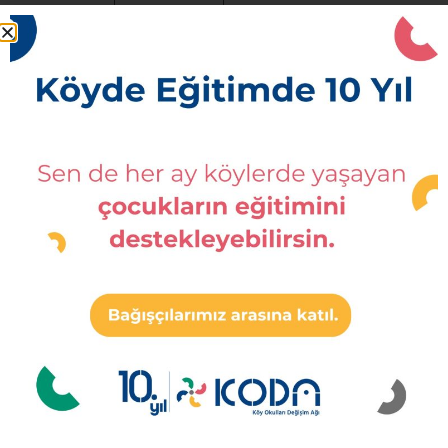
toplanan
Öğretmen
kişisel
seçme ve
verileriniz
yerleştirme
KVKK’nın 5.
süreçlerinin
maddesinde
yürütülmesi,
belirtilen “
Bir
Diğer
Öğretmen
sözleşmenin
Bilgiler:
adaylarının
kurulması
KODA’dan
başvuru
veya ifasıyla
nereden
süreçlerinin
doğrudan
haberiniz
yürütülmesi,
doğruya ilgil
olduğu
sosyal
olması
sorumluluk
kaydıyla,
ve sivil
sözleşmenin
toplum
taraflarına ai
aktivitelerinin
kişisel