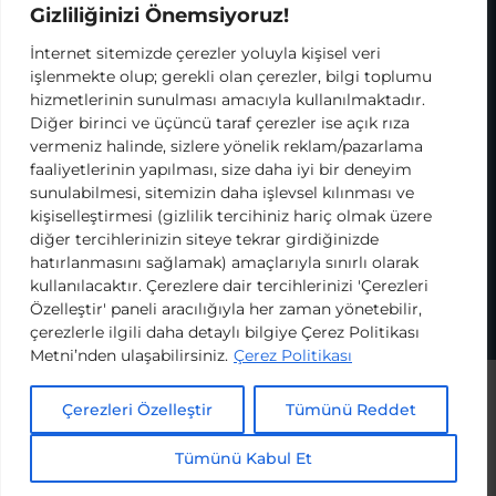
Gizliliğinizi Önemsiyoruz!
kapsamda tarafıma elektronik ticari ileti
gönderilmesini ve kişisel verilerimin
İnternet sitemizde çerezler yoluyla kişisel veri
KODA’nın süreçte destek aldığı iş ortakları ve
işlenmekte olup; gerekli olan çerezler, bilgi toplumu
tedarikçileriyle paylaşılmasını onaylıyorum.
hizmetlerinin sunulması amacıyla kullanılmaktadır.
Bilgilendirme metnini okumak için tıklayınız.
Diğer birinci ve üçüncü taraf çerezler ise açık rıza
vermeniz halinde, sizlere yönelik reklam/pazarlama
faaliyetlerinin yapılması, size daha iyi bir deneyim
sunulabilmesi, sitemizin daha işlevsel kılınması ve
kişiselleştirmesi (gizlilik tercihiniz hariç olmak üzere
Kullanım Koşulları ve Gizlilik Politikası
diğer tercihlerinizin siteye tekrar girdiğinizde
Çerez Politikası
hatırlanmasını sağlamak) amaçlarıyla sınırlı olarak
KVKK
kullanılacaktır. Çerezlere dair tercihlerinizi 'Çerezleri
Özelleştir' paneli aracılığıyla her zaman yönetebilir,
2026 Köy Okulları Değişim Ağı
çerezlerle ilgili daha detaylı bilgiye Çerez Politikası
Metni’nden ulaşabilirsiniz.
Çerez Politikası
Çerezleri Özelleştir
Tümünü Reddet
Tümünü Kabul Et