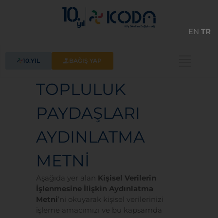
EN
TR
10.YIL
BAĞIŞ YAP
TOPLULUK
PAYDAŞLARI
AYDINLATMA
METNİ
Aşağıda yer alan
Kişisel Verilerin
İşlenmesine İlişkin Aydınlatma
Metni
’ni okuyarak kişisel verilerinizi
işleme amacımızı ve bu kapsamda