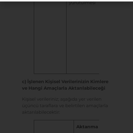
yürütülmesi
verilerin
işlenmesini
gerekli
olması
”
hukuki
sebebine
dayanılarak
işlenmektedir
c) İşlenen Kişisel Verilerinizin Kimlere
ve Hangi Amaçlarla Aktarılabileceği
Kişisel verileriniz; aşağıda yer verilen
üçüncü taraflara ve belirtilen amaçlarla
aktarılabilecektir:
Aktarıma