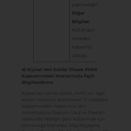
yapmadığınız
başvuru
Diğer
süreçlerini
Bilgiler:
yürütülebi
KODA’dan
amacıyla v
nereden
yurt dışına
haberiniz
aktarılmak
olduğu
d) Kişisel Veri Sahibi Olarak KVKK
Kapsamındaki Haklarınızla İlgili
Bilgilendirme
Kişisel veri sahibi olarak, KVKK’nın ilgili
kişinin haklarını düzenleyen 11. maddesi
kapsamındaki haklarınızı
Veri
Sorumlusuna Başvuru Usul ve Esasları
Hakkında Tebliğ’
e göre kullanmak için
Osmanağa Mahallesi Söğütlüçeşme