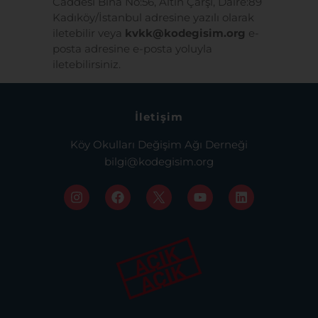
Caddesi Bina No:56, Altın Çarşı, Daire:89
Kadıköy/İstanbul adresine yazılı olarak
iletebilir veya
kvkk@kodegisim.org
e-
posta adresine e-posta yoluyla
iletebilirsiniz.
İletişim
Köy Okulları Değişim Ağı Derneği
bilgi@kodegisim.org