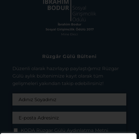
İbrahim Bodur
Sosyal Girişimcilik Ödülü 2017
Mine Ekici
Rüzgâr Gülü Bülteni
Düzenli olarak hazırlayıp paylaştığımız Rüzgar
Gülü aylık bültenimize kayıt olarak tüm
gelişmeleri yakından takip edebilirsiniz!
KODA Rüzgar Gülü Aydınlatma Metni
Kapsamı’nda bilgilenmiş olarak, bu