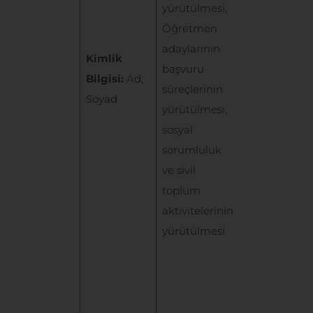
yürütülmesi,
belirtilen “
Bir
Öğretmen
sözleşmenin
adaylarının
kurulması
Kimlik
başvuru
veya ifasıyla
Bilgisi:
Ad,
süreçlerinin
doğrudan
Soyad
yürütülmesi,
doğruya ilgil
sosyal
olması
sorumluluk
kaydıyla,
ve sivil
sözleşmenin
toplum
taraflarına ai
aktivitelerinin
kişisel
yürütülmesi
verilerin
işlenmesini
gerekli
olması
”
hukuki