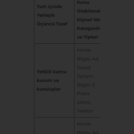
Konu
Yurt içinde
Olabilecek
Aktarım
Yerleşik
Kişisel Veri
Amacı
Üçüncü Taraf
Kategorileri
ve Tipleri
Kimlik
Bilgisi: Ad,
Yasal
Soyad
Yetkili kamu
düzenleme
İletişim
kurum ve
ve mevuza
Bilgisi: E-
kuruluşlar
gereği bilg
Posta
verilmesi
adresi,
Telefon
Kimlik
Bilgisi: Ad,
Sosyal