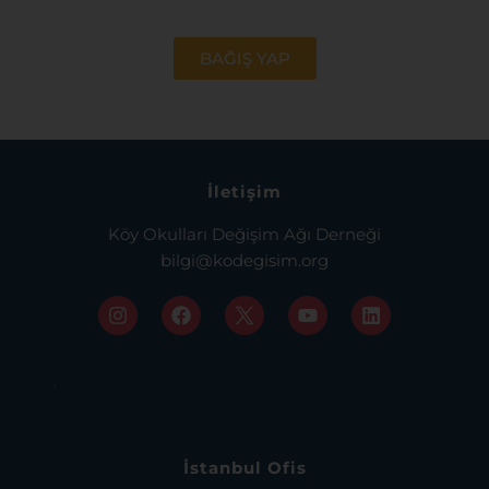
İletişim
Köy Okulları Değişim Ağı Derneği
bilgi@kodegisim.org
İstanbul Ofis
Osmanağa Mah. Söğütlüçeşme Cad. Bina No:56
Altın Çarşı Daire:72
Kadıköy, İstanbul