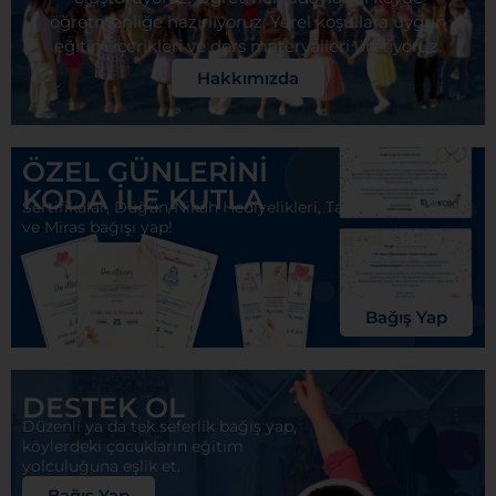
öğretmenliğe hazırlıyoruz. Yerel koşullara uygun
eğitim içerikleri ve ders materyalleri üretiyoruz.
Hakkımızda
ÖZEL GÜNLERİNİ
KODA İLE KUTLA
Sertifikalar, Düğün/Nikâh Hediyelikleri, Taziye
ve Miras bağışı yap!
Bağış Yap
DESTEK OL
Düzenli ya da tek seferlik bağış yap,
köylerdeki çocukların eğitim
yolculuğuna eşlik et.
Bağış Yap