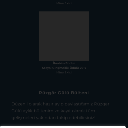
Rüzgâr Gülü Bülteni
Düzenli olarak hazırlayıp paylaştığımız Rüzgar
Gülü aylık bültenimize kayıt olarak tüm
gelişmeleri yakından takip edebilirsiniz!
KODA Rüzgar Gülü Aydınlatma Metni
Kapsamı’nda bilgilenmiş olarak, bu
kapsamda tarafıma elektronik ticari ileti
gönderilmesini ve kişisel verilerimin
KODA’nın süreçte destek aldığı iş ortakları ve
tedarikçileriyle paylaşılmasını onaylıyorum.
Bilgilendirme metnini okumak için tıklayınız.