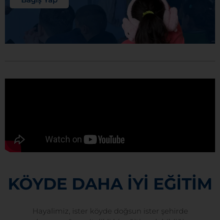
KÖYDE DAHA İYİ EĞİTİM
Hayalimiz, ister köyde doğsun ister şehirde