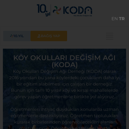
EN
TR
10.YIL
BAĞIŞ YAP
KÖY OKULLARI DEĞİŞİM AĞI
(KODA)
Köy Okulları Değişim Ağı Derneği (KODA) olarak
2016 yılından bu yana köylerdeki çocukların daha iyi
bir eğitim alabilmesi için çalışan bir derneğiz.
Bunun için tam 10 yıldır köy ve kırsal mahallelerde
görev yapan öğretmenlerle birlikte yol alıyoruz.
Öğretmenleri ihtiyaç duydukları konularda uzman
eğitmenlerle destekliyoruz. Öğretmen toplulukları
kurarak birbirlerinden öğrenebilecekleri alanlar
oluşturuyoruz. Öğretmen adaylarını köyde