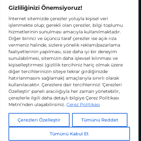
Gizliliğinizi Önemsiyoruz!
İnternet sitemizde çerezler yoluyla kişisel veri
Kullanım Koşulları ve Gizlilik Politikası
işlenmekte olup; gerekli olan çerezler, bilgi toplumu
Çerez Politikası
hizmetlerinin sunulması amacıyla kullanılmaktadır.
KVKK
Diğer birinci ve üçüncü taraf çerezler ise açık rıza
vermeniz halinde, sizlere yönelik reklam/pazarlama
2026 Köy Okulları Değişim Ağı
faaliyetlerinin yapılması, size daha iyi bir deneyim
sunulabilmesi, sitemizin daha işlevsel kılınması ve
kişiselleştirmesi (gizlilik tercihiniz hariç olmak üzere
diğer tercihlerinizin siteye tekrar girdiğinizde
hatırlanmasını sağlamak) amaçlarıyla sınırlı olarak
kullanılacaktır. Çerezlere dair tercihlerinizi 'Çerezleri
Özelleştir' paneli aracılığıyla her zaman yönetebilir,
çerezlerle ilgili daha detaylı bilgiye Çerez Politikası
Metni’nden ulaşabilirsiniz.
Çerez Politikası
Çerezleri Özelleştir
Tümünü Reddet
Tümünü Kabul Et