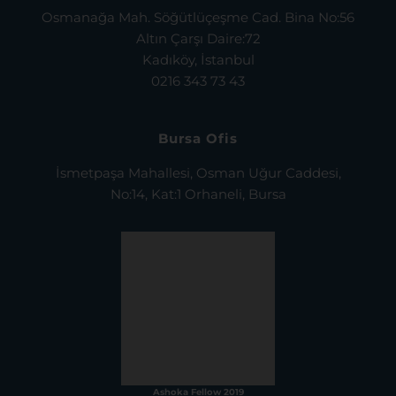
0216 343 73 43
Bursa Ofis
İsmetpaşa Mahallesi, Osman Uğur Caddesi,
No:14, Kat:1 Orhaneli, Bursa
Ashoka Fellow 2019
Mine Ekici
İbrahim Bodur
Sosyal Girişimcilik Ödülü 2017
Mine Ekici