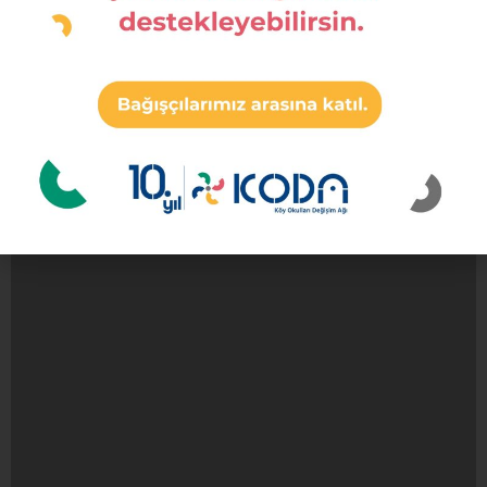
DEVAMINI OKU »
23 Şubat 2024
« Önceki
Sonraki »