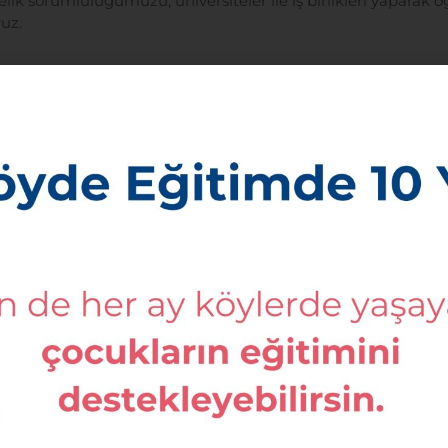
nelik sorumluluğumuzu, üniversiteler ile iş birlikleri yapar
uz.
öy okullarında çalışmak için daha istekli ve hazır olmaların
 müfredatı geliştirdik. Bu müfredatta akademiyle saha çalışm
ında dair oluşturduğu birikimine yer verdik. Program süres
yaşamlarının kolaylaşmasını sağlıyoruz.
Topluma Hizmet Uygulamaları, Hayat Bilgisi Öğretimi, Öğretm
demisyenler, köy öğretmenleri ve üniversite öğrencilerinin 
tirilen 6 atölye uygulamasından oluşuyor. Üniversitedeki teori
lerinin atölye uygulamaları sırasında kullanabilecekleri teorik
r
ir