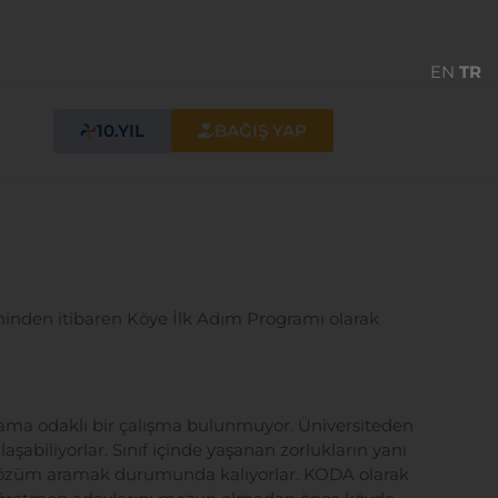
EN
TR
10.YIL
BAĞIŞ YAP
inden itibaren Köye İlk Adım Programı olarak
gulama odaklı bir çalışma bulunmuyor. Üniversiteden
aşabiliyorlar. Sınıf içinde yaşanan zorlukların yanı
a çözüm aramak durumunda kalıyorlar. KODA olarak