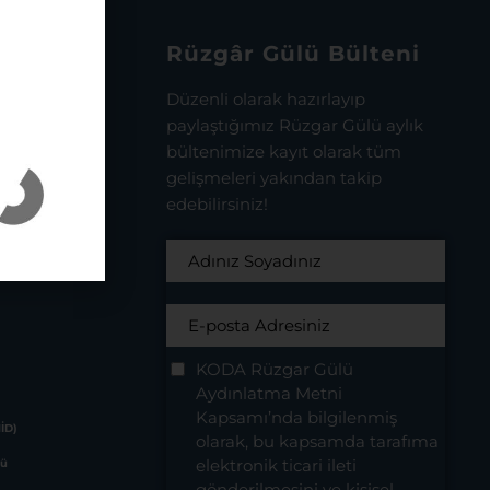
Rüzgâr Gülü Bülteni
sman Uğur
Düzenli olarak hazırlayıp
paylaştığımız Rüzgar Gülü aylık
bültenimize kayıt olarak tüm
gelişmeleri yakından takip
edebilirsiniz!
KODA Rüzgar Gülü
Aydınlatma Metni
Kapsamı’nda bilgilenmiş
HİD)
olarak, bu kapsamda tarafıma
elektronik ticari ileti
lü
gönderilmesini ve kişisel