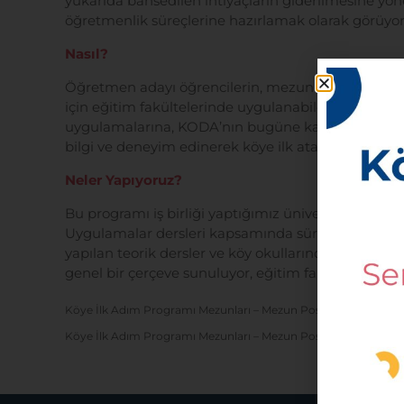
yukarıda bahsedilen ihtiyaçların giderilmesine yö
öğretmenlik süreçlerine hazırlamak olarak görüyor
Nasıl?
Öğretmen adayı öğrencilerin, mezun olduklarında k
için eğitim fakültelerinde uygulanabilecek bir ders
uygulamalarına, KODA’nın bugüne kadar köy okullar
bilgi ve deneyim edinerek köye ilk atandıklarında 
Neler Yapıyoruz?
Bu programı iş birliği yaptığımız üniversitelerin 
Uygulamalar dersleri kapsamında sürdürüyoruz. Aka
yapılan teorik dersler ve köy okullarında gerçekleş
genel bir çerçeve sunuluyor, eğitim fakültesi öğrenci
Köye İlk Adım Programı Mezunları – Mezun Postası I. Sayı
İndi
Köye İlk Adım Programı Mezunları – Mezun Postası II. Sayı
İnd