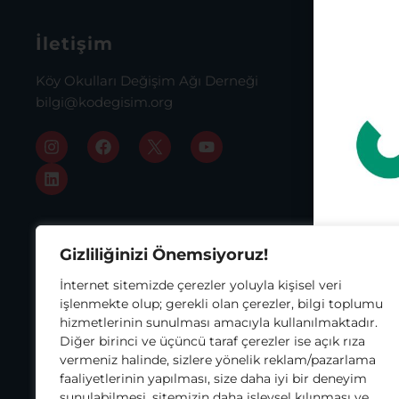
İletişim
İstanb
Köy Okulları Değişim Ağı Derneği
Osmanağa
bilgi@kodegisim.org
Cad. Bina
Daire:72
Kadıköy, 
0216 343 
Gizliliğinizi Önemsiyoruz!
Asho
İnternet sitemizde çerezler yoluyla kişisel veri
işlenmekte olup; gerekli olan çerezler, bilgi toplumu
hizmetlerinin sunulması amacıyla kullanılmaktadır.
Diğer birinci ve üçüncü taraf çerezler ise açık rıza
vermeniz halinde, sizlere yönelik reklam/pazarlama
faaliyetlerinin yapılması, size daha iyi bir deneyim
Gratitude
sunulabilmesi, sitemizin daha işlevsel kılınması ve