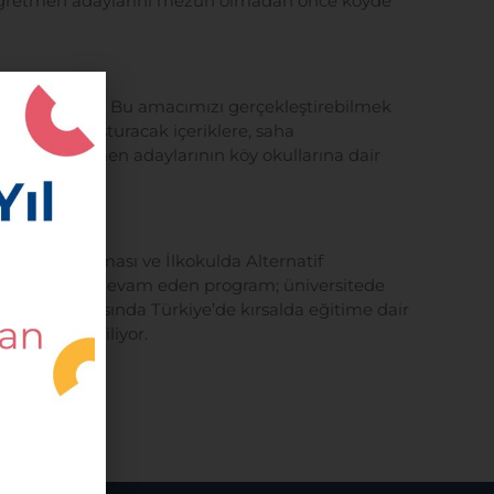
ak öğretmen adaylarını mezun olmadan önce köyde
ı amaçlıyoruz. Bu amacımızı gerçekleştirebilmek
alarını buluşturacak içeriklere, saha
ince, öğretmen adaylarının köy okullarına dair
enlik Uygulaması ve İlkokulda Alternatif
iş birliği ile devam eden program; üniversitede
k dersler sırasında Türkiye’de kırsalda eğitime dair
 bilgiler veriliyor.