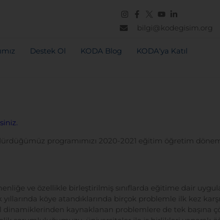
bilgi@kodegisim.org
rımız
Destek Ol
KODA Blog
KODA‘ya Katıl
siniz.
sürdürdüğümüz programımızı 2020-2021 eğitim öğretim dönem
enliğe ve özellikle birleştirilmiş sınıflarda eğitime dair uy
yıllarında köye atandıklarında birçok problemle ilk kez karşıl
ksel dinamiklerinden kaynaklanan problemlere de tek başın