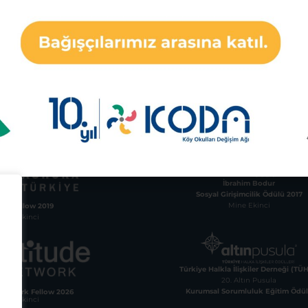
ul Ofis
Bursa Ofis
 Mah. Söğütlüçeşme
İsmetpaşa Mahallesi, O
 No:56 Altın Çarşı
Caddesi, No:14, Kat:1
Orhaneli, Bursa
İstanbul
73 43
İbrahim Bodur
Sosyal Girişimcilik Ödülü 2017
Mine Ekinci
ka Fellow 2019
Mine Ekinci
Türkiye Halkla İlişkiler Derneği (TÜ
20. Altın Pusula
Kurumsal Sorumluluk Eğitim Ödü
 Network Fellow 2026
Mine Ekinci